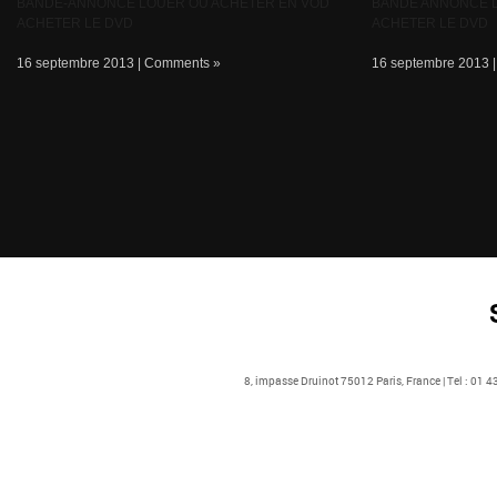
BANDE-ANNONCE LOUER OU ACHETER EN VOD
BANDE ANNONCE 
ACHETER LE DVD
ACHETER LE DVD
16 septembre 2013 |
Comments »
16 septembre 2013 
8, impasse Druinot 75012 Paris, France | Tel : 01 4