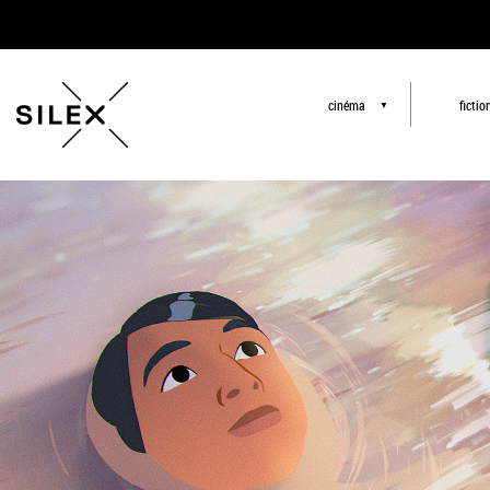
cinéma
fictio
▼