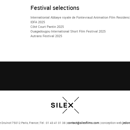
Festival selections
Internationial Abbaye royale de Fontevraud Animation Film Residen
IDFA 2025
Côté Court Pantin 2025
Ouagadougou International Short Film Festival 2025
Autrans Festival 2025
 Druinot 75012 Paris, France | Tel : 01 43 41 01 38 |
contact@silexfilms.com
| conception web
jedor