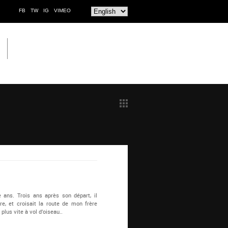
FB
TW
IG
VIMEO
 ans. Trois ans après son départ, il
ure, et croisait la route de mon frère
plus vite à vol d’oiseau..