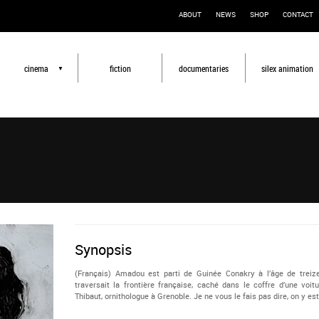
ABOUT
NEWS
SHOP
CONTACT
cinema
fiction
documentaries
silex animation
▼
Synopsis
(Français) Amadou est parti de Guinée Conakry à l’âge de treize
traversait la frontière française, caché dans le coffre d’une voit
Thibaut, ornithologue à Grenoble. Je ne vous le fais pas dire, on y est 