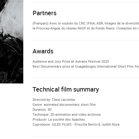
Partners
(Français) Avec le soutien du CNC (FAIA, ADR, Images de la diversité)
la Procirep-Angoa, du réseau RASF et du Fonds Riace. Cinéastes en ré
Awards
Audience and Jury Prize at Autrans Festival 2025
Best Documentary prize at Ouagadougou International Short Film Fe
Technical film summary
Directed by: Clara Lacombe
Genre: animated documentary short film
Duration: 30'
Technique: 2D animation and video archives
Producer: La société des Apaches
Coproducer: SILEX FILMS - Priscilla Bertin & Judith Nora