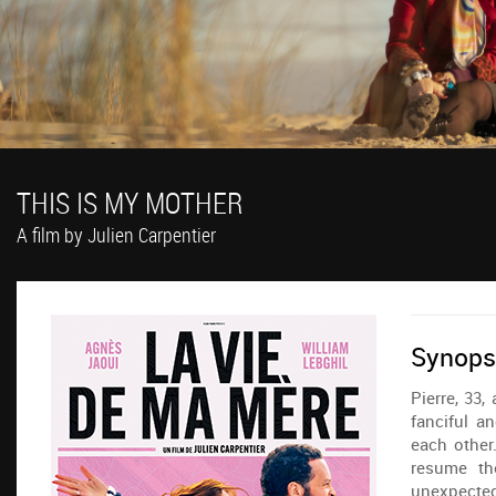
THIS IS MY MOTHER
A film by Julien Carpentier
Synops
Pierre, 33,
fanciful a
each other
resume th
unexpected