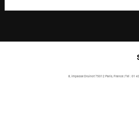
8, impasse Druinot 75012 Paris, France | Tel : 01 4