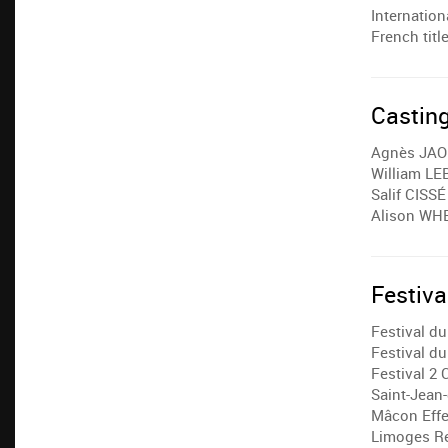
Internation
French titl
Castin
Agnès JAO
William LE
Salif CISSÉ
Alison WH
Festiva
Festival d
Festival d
Festival 2
Saint-Jean-
Mâcon Effe
Limoges R