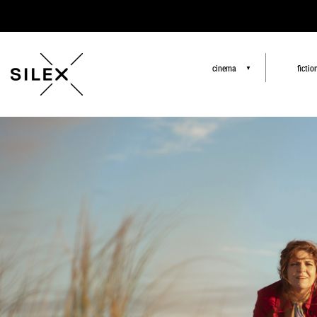
cinema
fictio
▼