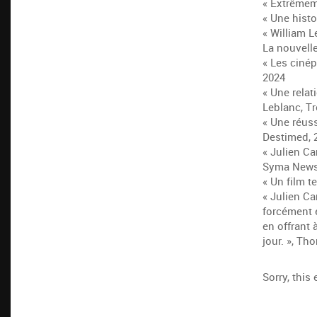
« Extrêmem
« Une histo
« William L
La nouvell
« Les cinép
2024
« Une relat
Leblanc, Tr
« Une réus
Destimed, 2
« Julien Ca
Syma News 
« Un film t
« Julien Car
forcément é
en offrant 
jour. », T
Sorry, this 