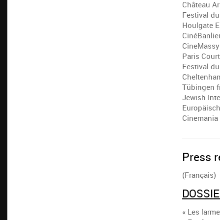
Château Ar
Festival d
Houlgate E
CinéBanlie
CineMassy
Paris Cour
Festival d
Cheltenham
Tübingen f
Jewish Inte
Europäisch
Cinemania 
Press r
(Français)
DOSSIE
« Les larme