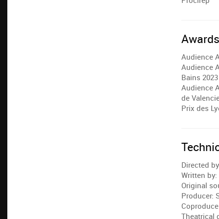
Procirep
Award
Audience A
Audience A
Bains 2023
Audience Aw
de Valenci
Prix des L
Techni
Directed by
Written by:
Original s
Producer: S
Coproduce
Theatrical 