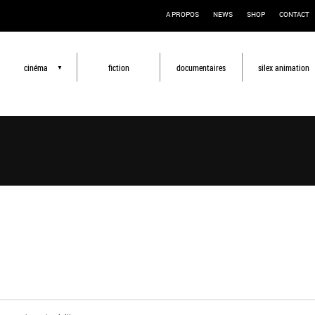
A PROPOS
NEWS
SHOP
CONTACT
cinéma
fiction
documentaires
silex animation
▼