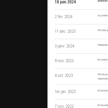
18 juin 2024
Sortie en
2 fev. 2024
Au ciném
11 dec. 2023
Prix des 
3 janv. 2024
Présenté 
9 nov. 2023
En Avant-
4 oct. 2023
Prix du p
Valencie
1er jan. 2023
En post p
7 nov. 2022
En tourn