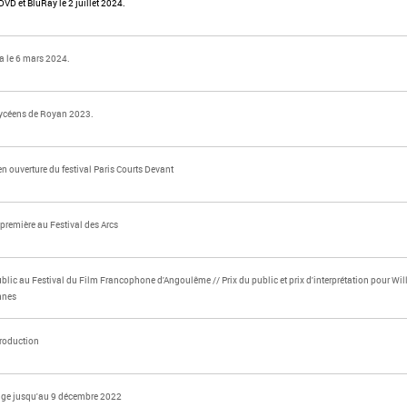
 DVD et BluRay le 2 juillet 2024.
a le 6 mars 2024.
Lycéens de Royan 2023.
en ouverture du festival Paris Courts Devant
première au Festival des Arcs
ublic au Festival du Film Francophone d'Angoulême // Prix du public et prix d'interprétation pour Wi
nnes
roduction
age jusqu'au 9 décembre 2022