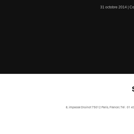
31 octobre 2014 |
Co
8, impasse Druinot 75012 Paris, France | Tel : 01 4