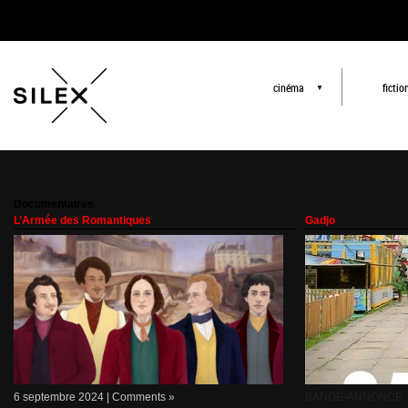
cinéma
fictio
▼
Documentaires
L’Armée des Romantiques
Gadjo
6 septembre 2024 |
Comments »
BANDE-ANNONCE